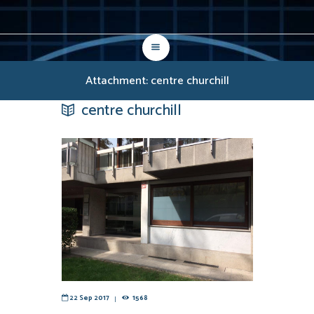
Attachment: centre churchill
centre churchill
22 Sep 2017
1568