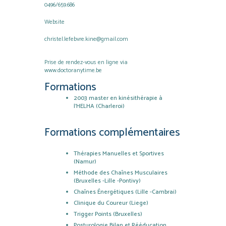
0496/659.686
Website
christel.lefebvre.kine@gmail.com
Prise de rendez-vous en ligne via
www.doctoranytime.be
Formations
2003 master en kinésithérapie à
l’HELHA (Charleroi)
Formations complémentaires
Thérapies Manuelles et Sportives
(Namur)
Méthode des Chaînes Musculaires
(Bruxelles -Lille -Pontivy)
Chaînes Énergétiques (Lille -Cambrai)
Clinique du Coureur (Liege)
Trigger Points (Bruxelles)
Posturologie Bilan et Rééducation